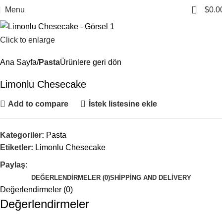
0
Menu
$
0.0
Click to enlarge
Ana Sayfa
Pasta
Ürünlere geri dön
Limonlu Chesecake
Add to compare
İstek listesine ekle
Kategoriler:
Pasta
Etiketler:
Limonlu Chesecake
Paylaş:
DEĞERLENDIRMELER (0)
SHIPPING AND DELIVERY
Değerlendirmeler (0)
Değerlendirmeler